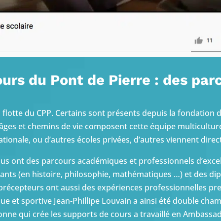
urs du Pont de Pierre : des parc
flotte du CPP. Certains sont présents depuis la fondation de 
ges et chemins de vie composent cette équipe multiculturel
ationale, ou d’autres écoles privées, d’autres viennent dir
 tous ont des parcours académiques et professionnels d’exce
nts (en histoire, philosophie, mathématiques …) et des dip
 précepteurs ont aussi des expériences professionnelles pre
ue et sportive Jean-Phillipe Louvain a ainsi été double ch
onne qui crée les supports de cours a travaillé en Ambassade