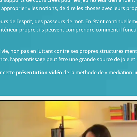
s supports de cours créés pour les jeunes leur demandent 
« approprier » les notions, de dire les choses avec leurs pro
rs de l’esprit, des passeurs de mot.
En étant continuelleme
érieur propre : ils peuvent comprendre comment il fonctio
uivie, non pas en luttant contre ses propres structures ment
nuance, l’apprentissage peut être une grande source de joie 
er
cette
présentation vidéo
de la méthode de « médiation li