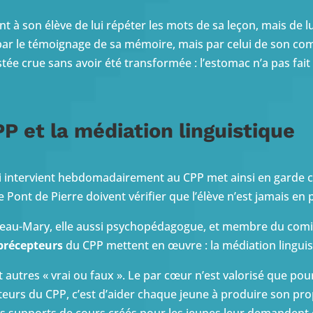
à son élève de lui répéter les mots de sa leçon, mais de lu
non par le témoignage de sa mémoire, mais par celui de son c
stée crue sans avoir été transformée : l’estomac n’a pas fait so
.
P et la médiation linguistique
ntervient hebdomadairement au CPP met ainsi en garde cont
e Pont de Pierre doivent vérifier que l’élève n’est jamais 
eau-Mary, elle aussi psychopédagogue, et membre du comit
précepteurs
du CPP mettent en œuvre : la médiation linguis
autres « vrai ou faux ». Le par cœur n’est valorisé que pour 
teurs du CPP, c’est d’aider chaque jeune à produire son p