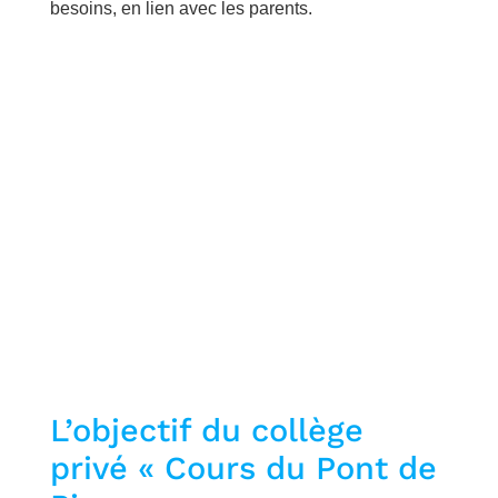
besoins, en lien avec les parents.
Au collège, les jeunes
sont accueillis de la
6ème à la 3ème, y
compris en cours
d’année.
L’objectif du collège
privé « Cours du Pont de